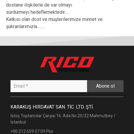
dostane ilişkilerle de var olmayı
sürdürmeyi hedeflemektedir…..
Katkısı olan dost ve müşterilerimize minnet ve
şükranlarımızla……..
Abone ol
KARAKUŞ HIRDAVAT SAN. TİC. LTD. ŞTİ.
İstoç Toptancılar Çarşısı 16. Ada No:20/22 Mahmutbey /
İstanbul
+90 212 659 07 09 Pbx