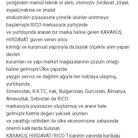
çeliğinden mamül teknik el aleti, otomotiv ,hırdavat ,ziraat,
inşaat,makina ve imalat
endüstrileri piyasasına yönelik ürünler üretmeye
başlamıştır.RICO markasıyla yurtiçinde
ve yurtdışında aranan bir marka haline gelen KARAKUŞ
HIRDAVAT güven veren öncü
kimliği ve kurumsal yapısıyla da büyük ölçekte alım yapan
devlet
kurumları ve yapı market mağazalarının çözüm ortağı
haline gelmiştir.Ülke çapında
yaygın servis ve dağıtım ağıyla her noktaya ulaşmış,
yurtdışında
Ermenistan, K.K.T.C, Irak, Bulgaristan, Gürcistan, Almanya,
Arnavutluk, Sırbistan da RICO
markasıyla piyasasını oluşturmuş ve aranır hale
gelmiştir.Katma değeri yüksek ürünleri
ve yarattığı istihdam ile ülke ekonomisine sahasında
önemli katkılarda bulunan
KARAKUŞ HIRDAVAT/RICO Ticaretin yanında kurduğu