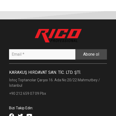
Abone ol
KARAKUŞ HIRDAVAT SAN. TİC. LTD. ŞTİ.
İstoç Toptancılar Çarşısı 16. Ada No:20/22 Mahmutbey /
İstanbul
+90 212 659 07 09 Pbx
Bizi Takip Edin: