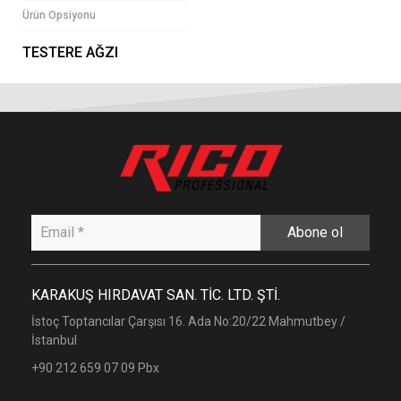
Ürün Opsiyonu
TESTERE AĞZI
Abone ol
KARAKUŞ HIRDAVAT SAN. TİC. LTD. ŞTİ.
İstoç Toptancılar Çarşısı 16. Ada No:20/22 Mahmutbey /
İstanbul
+90 212 659 07 09 Pbx