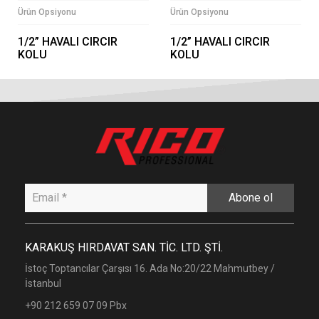
Ürün Opsiyonu
Ürün Opsiyonu
1/2” HAVALI CIRCIR
1/2” HAVALI CIRCIR
KOLU
KOLU
Abone ol
KARAKUŞ HIRDAVAT SAN. TİC. LTD. ŞTİ.
İstoç Toptancılar Çarşısı 16. Ada No:20/22 Mahmutbey /
İstanbul
+90 212 659 07 09 Pbx