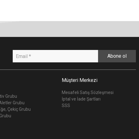
Abone ol
Müşteri Merkezi
Mesafeli Satış Sözleşmesi
iv Grubu
İptal ve İade Şartları
Aletler Grubu
SSS
Eğe, Çekiç Grubu
Grubu