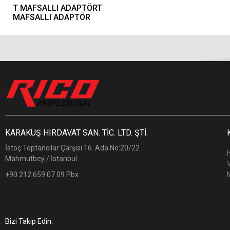
T MAFSALLI ADAPTÖRT
MAFSALLI ADAPTÖR
KARAKUŞ HIRDAVAT SAN. TİC. LTD. ŞTİ.
İstoç Toptancılar Çarşısı 16. Ada No:20/22
Mahmutbey / İstanbul
+90 212 659 07 09 Pbx
Bizi Takip Edin: