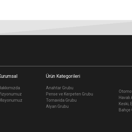
Kurumsal
Ürün Kategorileri
Hakkımızda
Anahtar Grubu
Otomot
Vizyonumuz
Pense ve Kerpeten Grubu
Havalı 
Misyonumuz
Tornavida Grubu
Keski, 
Alyan Grubu
Bahçe 