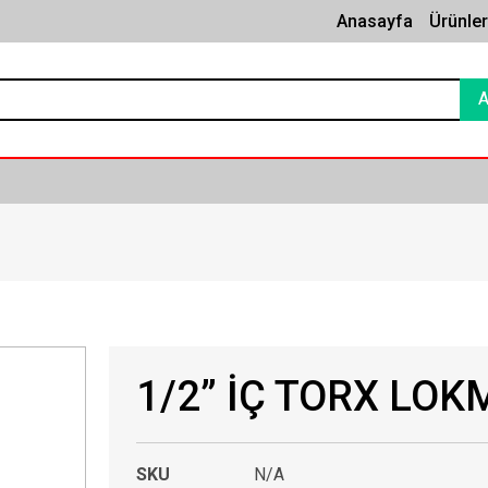
Anasayfa
Ürünle
1/2” İÇ TORX LOK
SKU
N/A