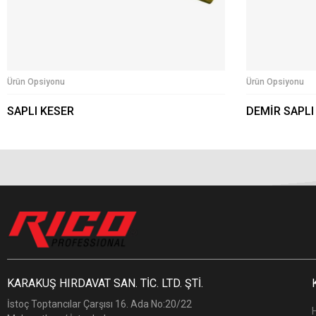
Ürün Opsiyonu
Ürün Opsiyonu
SAPLI KESER
DEMİR SAPLI
KARAKUŞ HIRDAVAT SAN. TİC. LTD. ŞTİ.
İstoç Toptancılar Çarşısı 16. Ada No:20/22