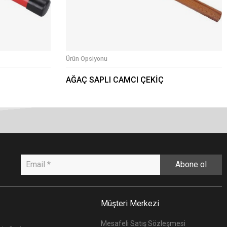
Ürün Opsiyonu
AĞAÇ SAPLI CAMCI ÇEKİÇ
Abone ol
Müşteri Merkezi
Mesafeli Satış Sözleşmesi