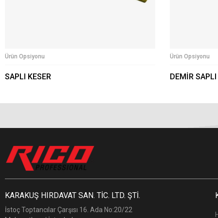
Ürün Opsiyonu
Ürün Opsiyonu
SAPLI KESER
DEMİR SAPLI
KARAKUŞ HIRDAVAT SAN. TİC. LTD. ŞTİ.
İstoç Toptancılar Çarşısı 16. Ada No:20/22