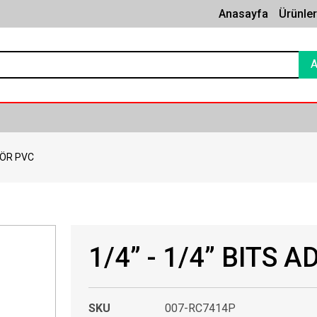
Anasayfa
Ürünle
TÖR PVC
1/4” - 1/4” BITS 
SKU
007-RC7414P