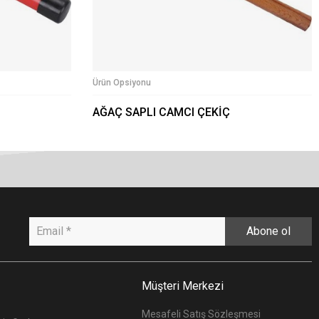
Ürün Opsiyonu
AĞAÇ SAPLI CAMCI ÇEKİÇ
Abone ol
Müşteri Merkezi
Mesafeli Satış Sözleşmesi