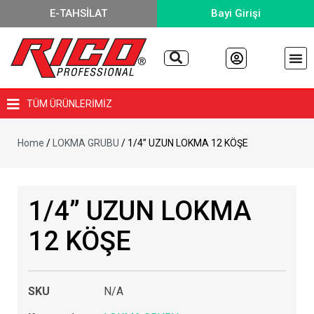
E-TAHSİLAT
Bayi Girişi
TÜM ÜRÜNLERİMİZ
Home
/
LOKMA GRUBU
/ 1/4” UZUN LOKMA 12 KÖŞE
1/4” UZUN LOKMA
12 KÖŞE
SKU
N/A