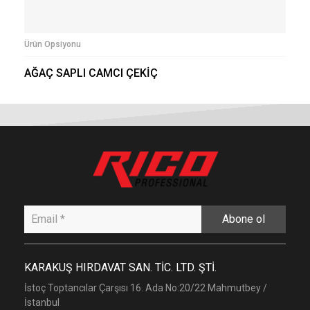
Ürün Opsiyonu
AĞAÇ SAPLI CAMCI ÇEKİÇ
Abone ol
KARAKUŞ HIRDAVAT SAN. TİC. LTD. ŞTİ.
İstoç Toptancılar Çarşısı 16. Ada No:20/22 Mahmutbey /
İstanbul