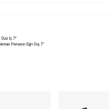
 Düz İç 7”
ekman Pensesi Eğri Dış 7”