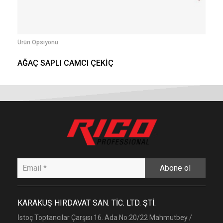
Ürün Opsiyonu
AĞAÇ SAPLI CAMCI ÇEKİÇ
Abone ol
KARAKUŞ HIRDAVAT SAN. TİC. LTD. ŞTİ.
İstoç Toptancılar Çarşısı 16. Ada No:20/22 Mahmutbey /