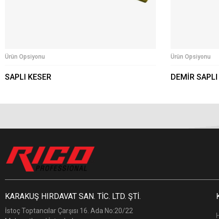
Ürün Opsiyonu
Ürün Opsiyonu
SAPLI KESER
DEMİR SAPLI
KARAKUŞ HIRDAVAT SAN. TİC. LTD. ŞTİ.
İstoç Toptancılar Çarşısı 16. Ada No:20/22