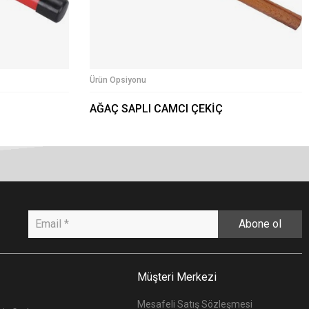
Ürün Opsiyonu
AĞAÇ SAPLI CAMCI ÇEKİÇ
Abone ol
Müşteri Merkezi
Mesafeli Satış Sözleşmesi