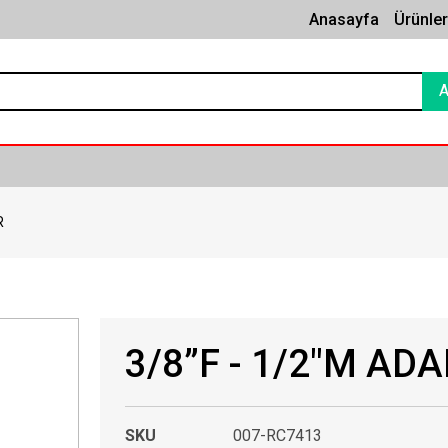
Anasayfa
Ürünle
R
3/8”F - 1/2"M AD
SKU
007-RC7413