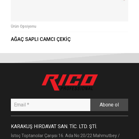
Ürün Opsiyonu
AĞAÇ SAPLI CAMCI ÇEKİÇ
Abone ol
KARAKUŞ HIRDAVAT SAN. TİC. LTD. ŞTİ.
İstoç Toptancılar Çarşısı 16. Ada No:20/22 Mahmutbey /