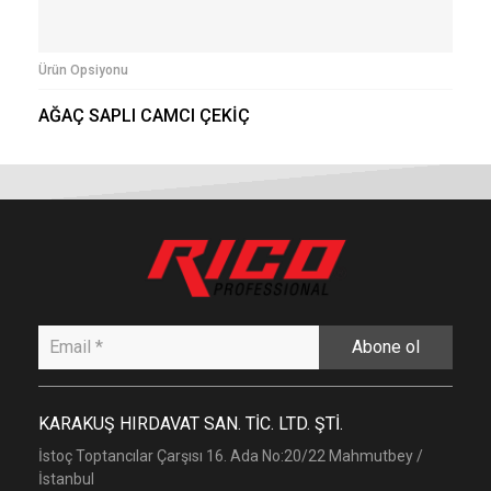
Ürün Opsiyonu
AĞAÇ SAPLI CAMCI ÇEKİÇ
Abone ol
KARAKUŞ HIRDAVAT SAN. TİC. LTD. ŞTİ.
İstoç Toptancılar Çarşısı 16. Ada No:20/22 Mahmutbey /
İstanbul