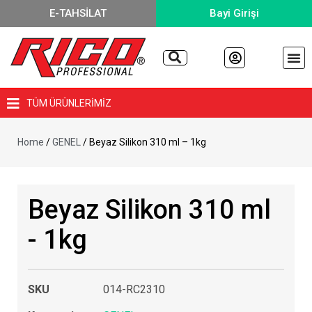
E-TAHSİLAT
Bayi Girişi
TÜM ÜRÜNLERİMİZ
Home
/
GENEL
/ Beyaz Silikon 310 ml – 1kg
Beyaz Silikon 310 ml
- 1kg
SKU
014-RC2310