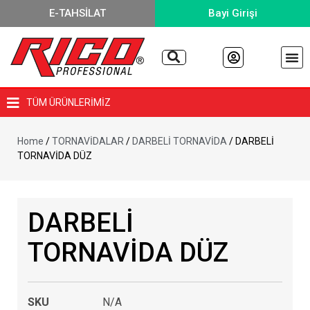
E-TAHSİLAT
Bayi Girişi
TÜM ÜRÜNLERİMİZ
Home
/
TORNAVİDALAR
/
DARBELİ TORNAVİDA
/ DARBELİ
TORNAVİDA DÜZ
DARBELİ
TORNAVİDA DÜZ
SKU
N/A