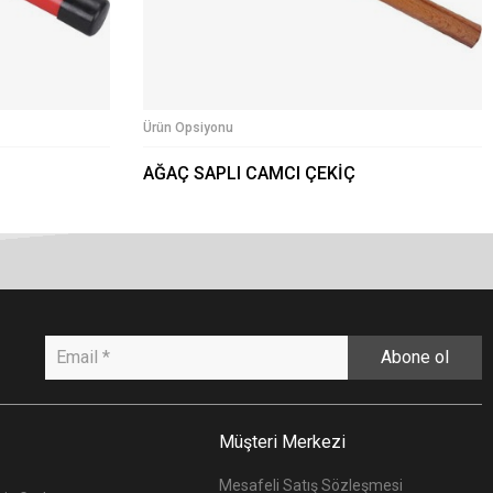
Ürün Opsiyonu
AĞAÇ SAPLI CAMCI ÇEKİÇ
Abone ol
Müşteri Merkezi
Mesafeli Satış Sözleşmesi