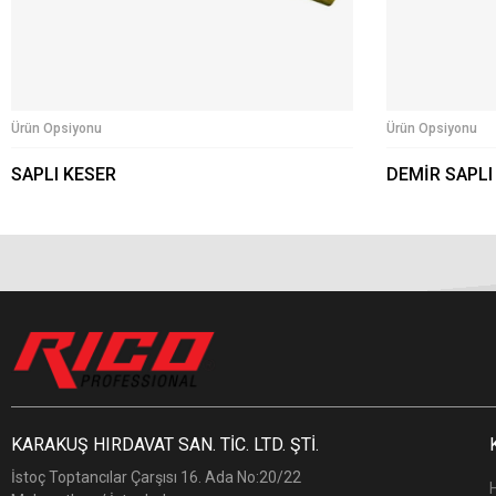
Ürün Opsiyonu
Ürün Opsiyonu
SAPLI KESER
DEMİR SAPLI
KARAKUŞ HIRDAVAT SAN. TİC. LTD. ŞTİ.
İstoç Toptancılar Çarşısı 16. Ada No:20/22