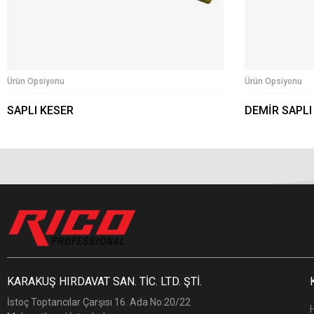
Ürün Opsiyonu
Ürün Opsiyonu
SAPLI KESER
DEMİR SAPLI
KARAKUŞ HIRDAVAT SAN. TİC. LTD. ŞTİ.
İstoç Toptancılar Çarşısı 16. Ada No:20/22