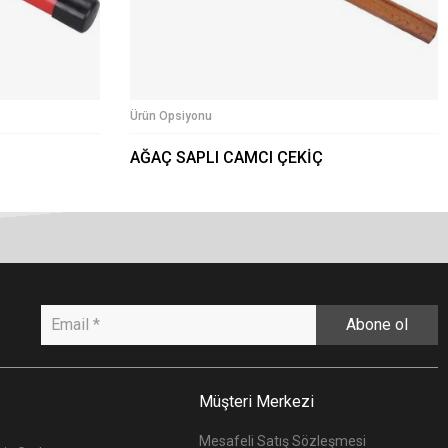
Ürün Opsiyonu
AĞAÇ SAPLI CAMCI ÇEKİÇ
Abone ol
Müşteri Merkezi
Mesafeli Satış Sözleşmesi