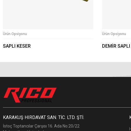
Ürün Opsiyonu
Ürün Opsiyonu
SAPLI KESER
DEMİR SAPLI
KARAKUŞ HIRDAVAT SAN. TİC. LTD. ŞTİ.
İstoç Toptancılar Çarşısı 16. Ada No:20/22