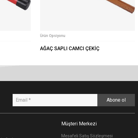
Ürün Opsiyonu
AĞAÇ SAPLI CAMCI ÇEKİÇ
Abone ol
Müşteri Merkezi
Mesafeli Satış Sözleşmesi