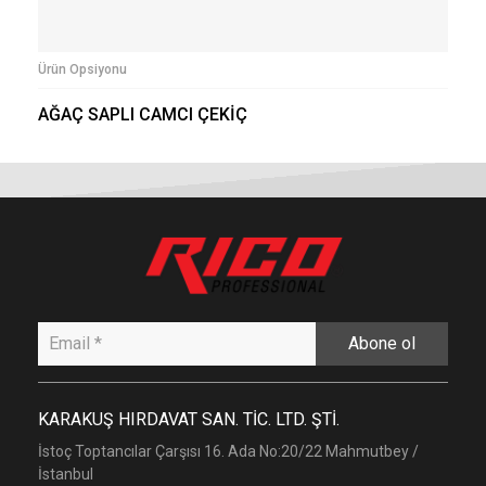
Ürün Opsiyonu
AĞAÇ SAPLI CAMCI ÇEKİÇ
Abone ol
KARAKUŞ HIRDAVAT SAN. TİC. LTD. ŞTİ.
İstoç Toptancılar Çarşısı 16. Ada No:20/22 Mahmutbey /
İstanbul