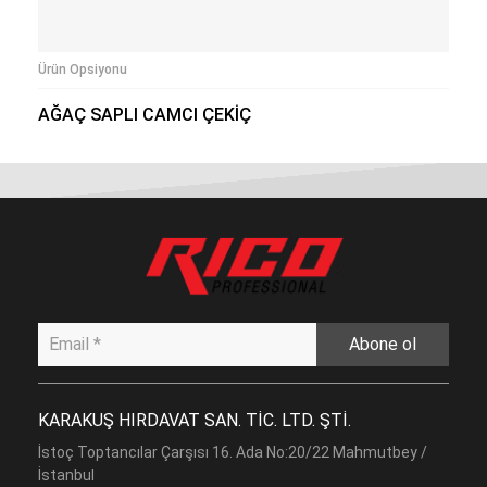
Ürün Opsiyonu
AĞAÇ SAPLI CAMCI ÇEKİÇ
Abone ol
KARAKUŞ HIRDAVAT SAN. TİC. LTD. ŞTİ.
İstoç Toptancılar Çarşısı 16. Ada No:20/22 Mahmutbey /
İstanbul