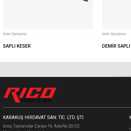
Ürün Opsiyonu
Ürün Opsiyonu
SAPLI KESER
DEMİR SAPLI
KARAKUŞ HIRDAVAT SAN. TİC. LTD. ŞTİ.
İstoç Toptancılar Çarşısı 16. Ada No:20/22