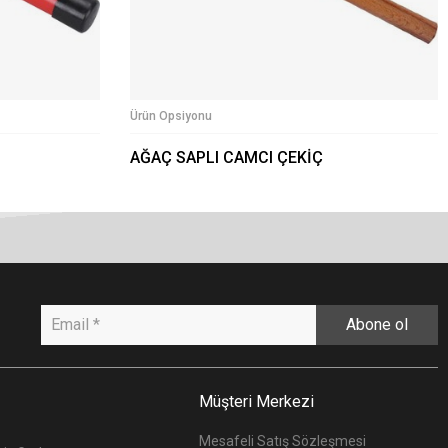
Ürün Opsiyonu
AĞAÇ SAPLI CAMCI ÇEKİÇ
Abone ol
Müşteri Merkezi
Mesafeli Satış Sözleşmesi