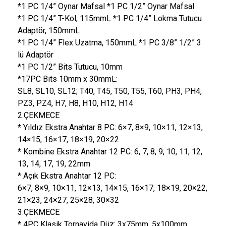
*1 PC 1/4” Oynar Mafsal *1 PC 1/2” Oynar Mafsal
*1 PC 1/4” T-Kol, 115mmL *1 PC 1/4” Lokma Tutucu
Adaptör, 150mmL
*1 PC 1/4” Flex Uzatma, 150mmL *1 PC 3/8” 1/2” 3
lü Adaptör
*1 PC 1/2” Bits Tutucu, 10mm
*17PC Bits 10mm x 30mmL:
SL8, SL10, SL12; T40, T45, T50, T55, T60, PH3, PH4,
PZ3, PZ4, H7, H8, H10, H12, H14
2.ÇEKMECE
* Yıldız Ekstra Anahtar 8 PC: 6×7, 8×9, 10×11, 12×13,
14×15, 16×17, 18×19, 20×22
* Kombine Ekstra Anahtar 12 PC: 6, 7, 8, 9, 10, 11, 12,
13, 14, 17, 19, 22mm
* Açık Ekstra Anahtar 12 PC:
6×7, 8×9, 10×11, 12×13, 14×15, 16×17, 18×19, 20×22,
21×23, 24×27, 25×28, 30×32
3.ÇEKMECE
* 4PC Klasik Tornavida Düz: 3x75mm, 5x100mm,