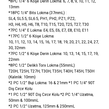
*8PC 1/4” 6 Köşe Derin Lokma: 6, 7, 8, 9, 10, 11, 12,
13mm
*18PC 1/4” Bits Lokma (37mmL) :
SL4, SL5.5, SL6.5, PH1, PH2, PZ1, PZ2,
H3, H4, H5, H6, T8, T10, T15, T20, T25, T27, T30
*7PC 1/4” E Lokma: E4, E5, E6, E7, E8, E10, E11
*17PC 1/2” 6 Köşe Lokma:
10, 11, 12, 13, 14, 15, 16, 17, 18, 19, 20, 21, 22, 24, 27,
30, 32mm
*7PC 1/2” 6 Köşe Derin Lokma: 10, 13, 14, 15, 17, 19,
22mm
*8PC 1/2” Delikli Torx Lokma (55mmL):
T20H, T25H, T27H, T30H, T35H, T40H, T45H, T50H
(Kalınlık: 10mm)
*2 PC 1/2” Buji Lokma: 16 & 21mm *1 PC 1/4” 90T
Diş Cırcır Kolu
*1 PC 1/2” 90T Diş Cırcır Kolu *2 PC 1/4” Uzatma,
50mm & 100mmL
*2 PC 1/2” Uzatma, 125mm & 250mmL