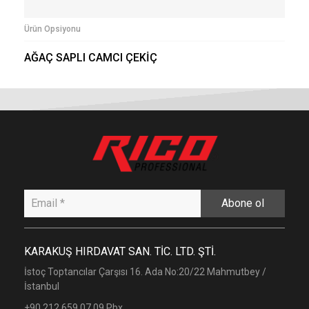
Ürün Opsiyonu
AĞAÇ SAPLI CAMCI ÇEKİÇ
Abone ol
KARAKUŞ HIRDAVAT SAN. TİC. LTD. ŞTİ.
İstoç Toptancılar Çarşısı 16. Ada No:20/22 Mahmutbey /
İstanbul
+90 212 659 07 09 Pbx