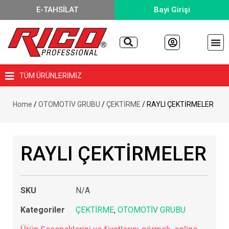
E-TAHSİLAT
Bayi Girişi
TÜM ÜRÜNLERİMİZ
Home
/
OTOMOTİV GRUBU
/
ÇEKTİRME
/ RAYLI ÇEKTİRMELER
RAYLI ÇEKTİRMELER
SKU
N/A
Kategoriler
ÇEKTİRME
,
OTOMOTİV GRUBU