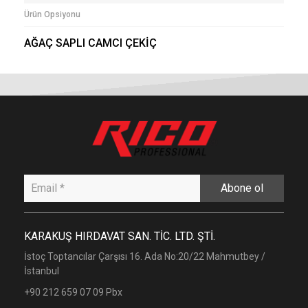
Ürün Opsiyonu
AĞAÇ SAPLI CAMCI ÇEKİÇ
Abone ol
KARAKUŞ HIRDAVAT SAN. TİC. LTD. ŞTİ.
İstoç Toptancılar Çarşısı 16. Ada No:20/22 Mahmutbey /
İstanbul
+90 212 659 07 09 Pbx