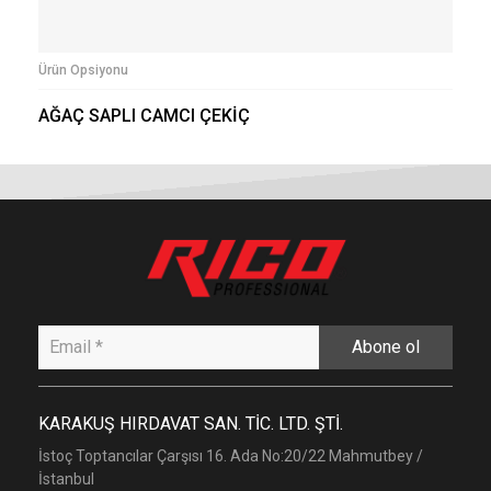
Ürün Opsiyonu
AĞAÇ SAPLI CAMCI ÇEKİÇ
Abone ol
KARAKUŞ HIRDAVAT SAN. TİC. LTD. ŞTİ.
İstoç Toptancılar Çarşısı 16. Ada No:20/22 Mahmutbey /
İstanbul