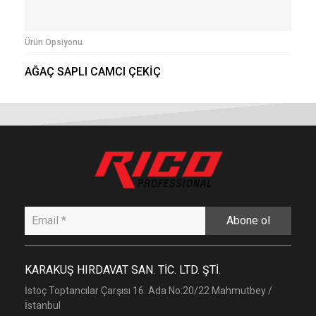
Ürün Opsiyonu
AĞAÇ SAPLI CAMCI ÇEKİÇ
Abone ol
KARAKUŞ HIRDAVAT SAN. TİC. LTD. ŞTİ.
İstoç Toptancılar Çarşısı 16. Ada No:20/22 Mahmutbey /
İstanbul