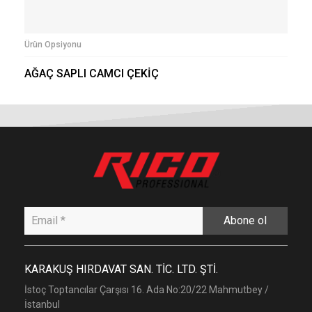
Ürün Opsiyonu
AĞAÇ SAPLI CAMCI ÇEKİÇ
Abone ol
KARAKUŞ HIRDAVAT SAN. TİC. LTD. ŞTİ.
İstoç Toptancılar Çarşısı 16. Ada No:20/22 Mahmutbey /
İstanbul