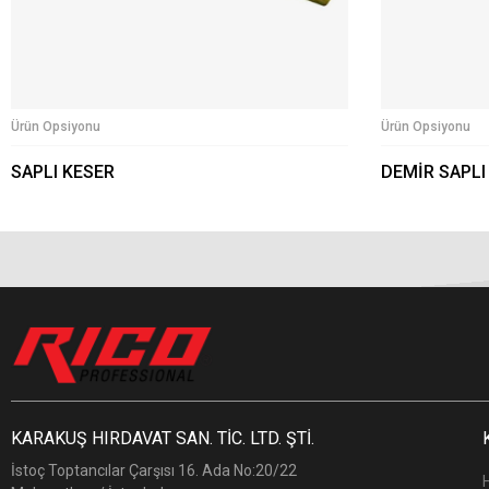
Ürün Opsiyonu
Ürün Opsiyonu
SAPLI KESER
DEMİR SAPLI
KARAKUŞ HIRDAVAT SAN. TİC. LTD. ŞTİ.
İstoç Toptancılar Çarşısı 16. Ada No:20/22