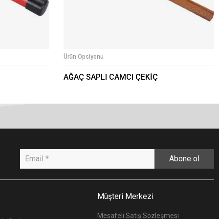
Ürün Opsiyonu
AĞAÇ SAPLI CAMCI ÇEKİÇ
Abone ol
Müşteri Merkezi
Mesafeli Satış Sözleşmesi