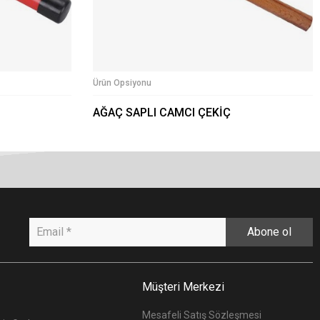
Ürün Opsiyonu
AĞAÇ SAPLI CAMCI ÇEKİÇ
Abone ol
Müşteri Merkezi
Mesafeli Satış Sözleşmesi