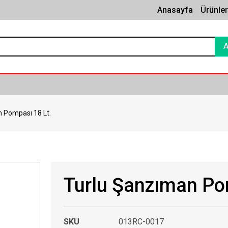
Anasayfa
Ürünle
 Pompası 18 Lt.
Turlu Şanzıman Po
SKU
013RC-0017