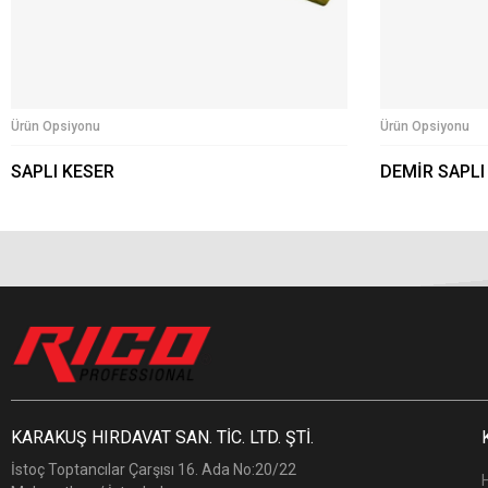
Ürün Opsiyonu
Ürün Opsiyonu
SAPLI KESER
DEMİR SAPLI
KARAKUŞ HIRDAVAT SAN. TİC. LTD. ŞTİ.
İstoç Toptancılar Çarşısı 16. Ada No:20/22