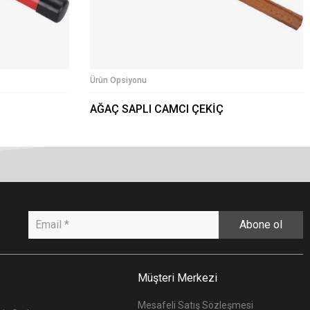
Ürün Opsiyonu
AĞAÇ SAPLI CAMCI ÇEKİÇ
Abone ol
Müşteri Merkezi
Mesafeli Satış Sözleşmesi