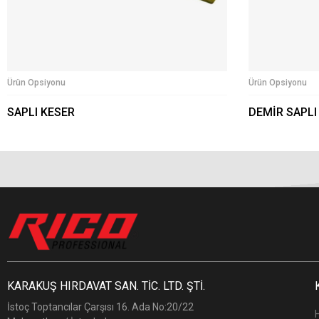
Ürün Opsiyonu
Ürün Opsiyonu
SAPLI KESER
DEMİR SAPLI
KARAKUŞ HIRDAVAT SAN. TİC. LTD. ŞTİ.
İstoç Toptancılar Çarşısı 16. Ada No:20/22