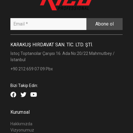
Abone ol
KARAKUŞ HIRDAVAT SAN. TİC. LTD. ŞTİ.
İstoç Toptancılar Çarşısı 16. Ada No:20/22 Mahmutbey /
İstanbul
+90 212 659 07 09 Pbx
Bizi Takip Edin:
Kurumsal
Hakkımızda
Vizyonumuz